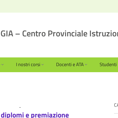
IA – Centro Provinciale Istruzio
e
I nostri corsi
Docenti e ATA
Studenti
C
-
Fotogallery
News
 diplomi e premiazione