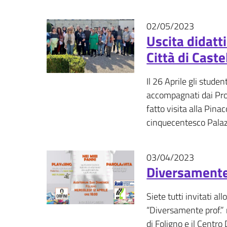
02/05/2023
Eventi - 
Uscita didatt
Città di Caste
Il 26 Aprile gli studen
accompagnati dai Pro
fatto visita alla Pina
cinquecentesco Palazz
03/04/2023
Eventi - 
Diversamente 
Siete tutti invitati a
“Diversamente prof.” 
di Foligno e il Centro