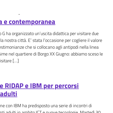
-
Fotogallery
News
ca e contemporanea
o G ha organizzato un’uscita didattica per visitare due
la nostra città. E’ stata l’occasione per cogliere il valore
 testimonianze che si collocano agli antipodi nella linea
sime nel quartiere di Borgo XX Giugno: abbiamo sceso le
sitare […]
e RIDAP e IBM per percorsi
 adulti
ne con IBM ha predisposto una serie di incontri di
ti adulti in ambito ICT e nuove tecnologie. Martedì 30