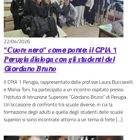
22/04/2026
News
“𝑪𝙪𝒐𝙧𝒆 𝒏𝙚𝒓𝙤” 𝒄𝙤𝒎𝙚 𝙥𝒐𝙣𝒕𝙚: 𝒊𝙡 𝘾𝑷𝙄𝑨 1
𝑷𝙚𝒓𝙪𝒈𝙞𝒂 𝒅𝙞𝒂𝙡𝒐𝙜𝒂 𝒄𝙤𝒏 𝒈𝙡𝒊 𝒔𝙩𝒖𝙙𝒆𝙣𝒕𝙞 𝙙𝒆𝙡
𝙂𝒊𝙤𝒓𝙙𝒂𝙣𝒐 𝑩𝙧𝒖𝙣𝒐
Il CPIA 1 Perugia, rappresentato dalle prof.sse Laura Bucciarelli
e Monia Toni, ha partecipato a un incontro ospitato presso
l’Istituto di Istruzione Superiore “Giordano Bruno” di Perugia.
Un’occasione di confronto tra scuole diverse, in cui la
formazione degli adulti e quella degli studenti delle scuole
superiori si sono incontrate attorno a un tema di forte […]