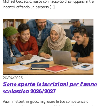
Michael Ceccaccio, nasce con l’auspicio di svilupparsi in tre
incontri, offrendo un percorso […]
20/04/2026
News
𝙎𝒐𝙣𝒐 𝒂𝙥𝒆𝙧𝒕𝙚 𝙡𝒆 𝒊𝙨𝒄𝙧𝒊𝙯𝒊𝙤𝒏𝙞 𝙥𝒆𝙧 𝙡’𝙖𝒏𝙣𝒐
𝒔𝙘𝒐𝙡𝒂𝙨𝒕𝙞𝒄𝙤 𝟮𝟬𝟮𝟲/𝟮𝟬𝟮𝟳
Vuoi rimetterti in gioco, migliorare le tue competenze o