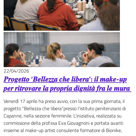
22/04/2026
News
𝑷𝒓𝒐𝒈𝒆𝒕𝒕𝒐 ‘𝑩𝒆𝒍𝒍𝒆𝒛𝒛𝒂 𝒄𝒉𝒆 𝒍𝒊𝒃𝒆𝒓𝒂’: 𝒊𝒍 𝒎𝒂𝒌𝒆-𝒖𝒑
𝒑𝒆𝒓 𝒓𝒊𝒕𝒓𝒐𝒗𝒂𝒓𝒆 𝒍𝒂 𝒑𝒓𝒐𝒑𝒓𝒊𝒂 𝒅𝒊𝒈𝒏𝒊𝒕𝒂̀ 𝒇𝒓𝒂 𝒍𝒆 𝒎𝒖𝒓𝒂
Venerdì 17 aprile ha preso avvio, con la sua prima giornata, il
progetto “Bellezza che libera”presso l’istituto penitenziario di
Capanne, nella sezione femminile. L’iniziativa, realizzata su
commissione della prof.ssa Eva Giovagnoni e portata avanti
insieme al make-up artist consulente formatore di Bionike,