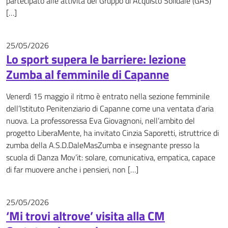
partecipato alle attività del Gruppo di Acquisto Solidale (GAS)
[…]
25/05/2026
News
Lo sport supera le barriere: lezione
Zumba al femminile di Capanne
Venerdì 15 maggio il ritmo è entrato nella sezione femminile
dell’Istituto Penitenziario di Capanne come una ventata d’aria
nuova. La professoressa Eva Giovagnoni, nell’ambito del
progetto LiberaMente, ha invitato Cinzia Saporetti, istruttrice di
zumba della A.S.D.DaleMasZumba e insegnante presso la
scuola di Danza Mov’it: solare, comunicativa, empatica, capace
di far muovere anche i pensieri, non […]
25/05/2026
News
‘Mi trovi altrove’ visita alla CM