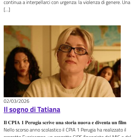
continua a interpellarci con urgenza: la violenza di genere. Una
[…]
02/03/2026
News
Il sogno di Tatiana
𝐈𝐥 𝐂𝐏𝐈𝐀 𝟏 𝐏𝐞𝐫𝐮𝐠𝐢𝐚 𝐬𝐜𝐫𝐢𝐯𝐞 𝐮𝐧𝐚 𝐬𝐭𝐨𝐫𝐢𝐚 𝐧𝐮𝐨𝐯𝐚 𝐞 𝐝𝐢𝐯𝐞𝐧𝐭𝐚 𝐮𝐧 𝐟𝐢𝐥𝐦
Nello scorso anno scolastico il CPIA 1 Perugia ha realizzato il