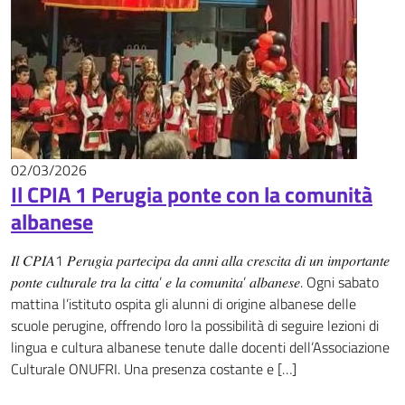
02/03/2026
News
Il CPIA 1 Perugia ponte con la comunità
albanese
𝐼𝑙 𝐶𝑃𝐼𝐴1 𝑃𝑒𝑟𝑢𝑔𝑖𝑎 𝑝𝑎𝑟𝑡𝑒𝑐𝑖𝑝𝑎 𝑑𝑎 𝑎𝑛𝑛𝑖 𝑎𝑙𝑙𝑎 𝑐𝑟𝑒𝑠𝑐𝑖𝑡𝑎 𝑑𝑖 𝑢𝑛 𝑖𝑚𝑝𝑜𝑟𝑡𝑎𝑛𝑡𝑒
𝑝𝑜𝑛𝑡𝑒 𝑐𝑢𝑙𝑡𝑢𝑟𝑎𝑙𝑒 𝑡𝑟𝑎 𝑙𝑎 𝑐𝑖𝑡𝑡𝑎’ 𝑒 𝑙𝑎 𝑐𝑜𝑚𝑢𝑛𝑖𝑡𝑎’ 𝑎𝑙𝑏𝑎𝑛𝑒𝑠𝑒. Ogni sabato
mattina l’istituto ospita gli alunni di origine albanese delle
scuole perugine, offrendo loro la possibilità di seguire lezioni di
lingua e cultura albanese tenute dalle docenti dell’Associazione
Culturale ONUFRI. Una presenza costante e […]