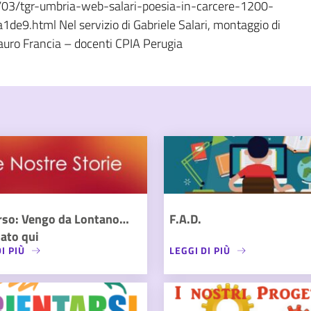
/03/tgr-umbria-web-salari-poesia-in-carcere-1200-
.html Nel servizio di Gabriele Salari, montaggio di
 Mauro Francia – docenti CPIA Perugia
rso: Vengo da Lontano…
F.A.D.
ato qui
I PIÙ
LEGGI DI PIÙ