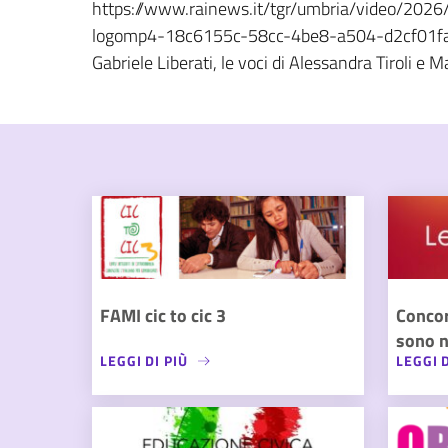
https://www.rainews.it/tgr/umbria/video/2026
logomp4-18c6155c-58cc-4be8-a504-d2cf01fa1de9
Gabriele Liberati, le voci di Alessandra Tiroli e
FAMI cic to cic 3
Conco
sono n
LEGGI DI PIÙ
LEGGI D