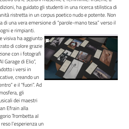
ioni, ha guidato gli studenti in una ricerca stilistica di
dianità ristretta in un corpus poetico nudo e potente. Non
 ma di una vera emersione di “parole-mano tesa” verso il
ogni e rimpianti.
 visiva ha aggiunto
trato di colore grazie
zione con i fotografi
Al Garage di Elio”,
dotto i versi in
cative, creando un
entro” e il “fuori”. Ad
tmosfera, gli
sicali dei maestri
an Efrain alla
egorio Trombetta al
 reso l’esperienza un