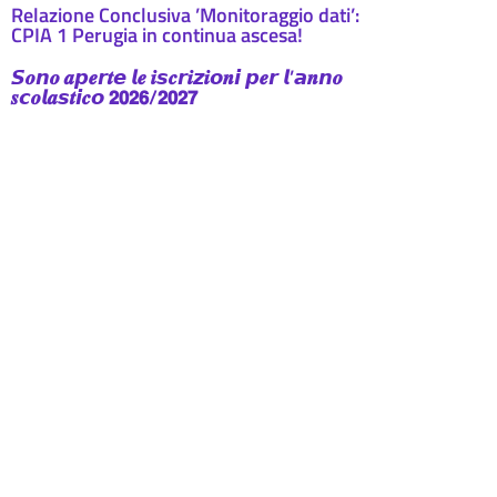
Relazione Conclusiva ’Monitoraggio dati’:
CPIA 1 Perugia in continua ascesa!
𝙎𝒐𝙣𝒐 𝒂𝙥𝒆𝙧𝒕𝙚 𝙡𝒆 𝒊𝙨𝒄𝙧𝒊𝙯𝒊𝙤𝒏𝙞 𝙥𝒆𝙧 𝙡’𝙖𝒏𝙣𝒐
𝒔𝙘𝒐𝙡𝒂𝙨𝒕𝙞𝒄𝙤 𝟮𝟬𝟮𝟲/𝟮𝟬𝟮𝟳