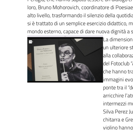
loro, Bruno Mohorovich, coordinatore di Poesiaediz
alto livello, trasformando il silenzio della quoti
si è trattato di un semplice esercizio didattico,
mondo esterno, capace di dare nuova dignità a s
La dimensione
un ulteriore s
alla collabora
del Fotoclub “
che hanno tra
immagini evo
ponte tra il “d
arricchire l’a
intermezzi mu
Silva Perez Ju
chitarra e Gr
violino hanno