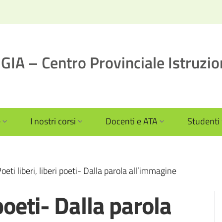
IA – Centro Provinciale Istruzio
e
I nostri corsi
Docenti e ATA
Studenti
oeti liberi, liberi poeti- Dalla parola all’immagine
 poeti- Dalla parola