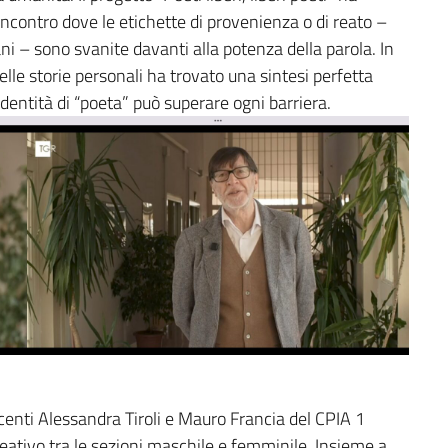
ncontro dove le etichette di provenienza o di reato –
liani – sono svanite davanti alla potenza della parola. In
elle storie personali ha trovato una sintesi perfetta
identità di “poeta” può superare ogni barriera.
ocenti Alessandra Tiroli e Mauro Francia del CPIA 1
eativo tra le sezioni maschile e femminile. Insieme a