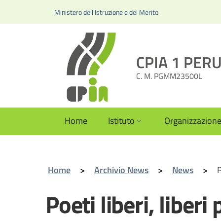
Ministero dell'Istruzione e del Merito
CPIA 1 PERUG
C. M. PGMM23500L
Home
Istituto
Organizzazion
Home
>
Archivio News
>
News
>
P
Poeti liberi, liberi