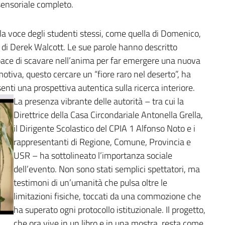
ensoriale completo.
a voce degli studenti stessi, come quella di Domenico,
 di Derek Walcott. Le sue parole hanno descritto
capace di scavare nell’anima per far emergere una nuova
tiva, questo cercare un “fiore raro nel deserto”, ha
senti una prospettiva autentica sulla ricerca interiore.
La presenza vibrante delle autorità – tra cui la
Direttrice della Casa Circondariale Antonella Grella,
il Dirigente Scolastico del CPIA 1 Alfonso Noto e i
rappresentanti di Regione, Comune, Provincia e
USR – ha sottolineato l’importanza sociale
dell’evento. Non sono stati semplici spettatori, ma
testimoni di un’umanità che pulsa oltre le
limitazioni fisiche, toccati da una commozione che
ha superato ogni protocollo istituzionale. Il progetto,
che ora vive in un libro e in una mostra, resta come