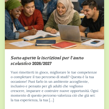
𝙎𝒐𝙣𝒐 𝒂𝙥𝒆𝙧𝒕𝙚 𝙡𝒆 𝒊𝙨𝒄𝙧𝒊𝙯𝒊𝙤𝒏𝙞 𝙥𝒆𝙧 𝙡’𝙖𝒏𝙣𝒐
𝒔𝙘𝒐𝙡𝒂𝙨𝒕𝙞𝒄𝙤 𝟮𝟬𝟮𝟲/𝟮𝟬𝟮𝟳
Vuoi rimetterti in gioco, migliorare le tue competenze
o completare il tuo percorso di studi? Questa è la tua
occasione! Puoi farlo in un ambiente accogliente,
inclusivo e pensato per gli adulti che vogliono
crescere, imparare e costruire nuove opportunità. Ogni
momento di questo percorso valorizza ciò che già sei:
la tua esperienza, la tua […]