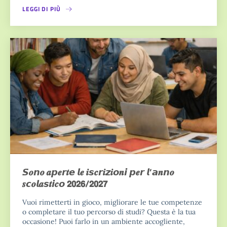
LEGGI DI PIÙ
𝙎𝒐𝙣𝒐 𝒂𝙥𝒆𝙧𝒕𝙚 𝙡𝒆 𝒊𝙨𝒄𝙧𝒊𝙯𝒊𝙤𝒏𝙞 𝙥𝒆𝙧 𝙡’𝙖𝒏𝙣𝒐
𝒔𝙘𝒐𝙡𝒂𝙨𝒕𝙞𝒄𝙤 𝟮𝟬𝟮𝟲/𝟮𝟬𝟮𝟳
Vuoi rimetterti in gioco, migliorare le tue competenze
o completare il tuo percorso di studi? Questa è la tua
occasione! Puoi farlo in un ambiente accogliente,