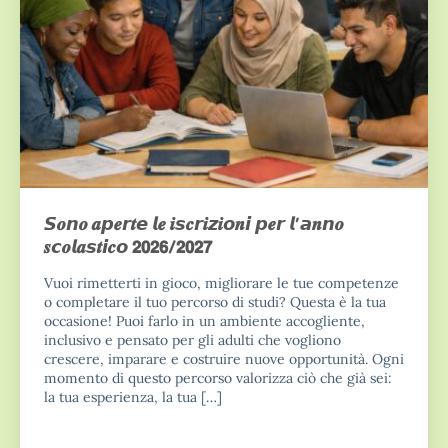
𝙎𝒐𝙣𝒐 𝒂𝙥𝒆𝙧𝒕𝙚 𝙡𝒆 𝒊𝙨𝒄𝙧𝒊𝙯𝒊𝙤𝒏𝙞 𝙥𝒆𝙧 𝙡’𝙖𝒏𝙣𝒐
𝒔𝙘𝒐𝙡𝒂𝙨𝒕𝙞𝒄𝙤 𝟮𝟬𝟮𝟲/𝟮𝟬𝟮𝟳
Vuoi rimetterti in gioco, migliorare le tue competenze
o completare il tuo percorso di studi? Questa è la tua
occasione! Puoi farlo in un ambiente accogliente,
inclusivo e pensato per gli adulti che vogliono
crescere, imparare e costruire nuove opportunità. Ogni
momento di questo percorso valorizza ciò che già sei:
la tua esperienza, la tua […]