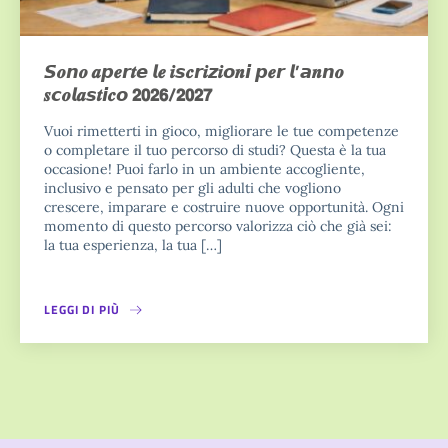
𝙎𝒐𝙣𝒐 𝒂𝙥𝒆𝙧𝒕𝙚 𝙡𝒆 𝒊𝙨𝒄𝙧𝒊𝙯𝒊𝙤𝒏𝙞 𝙥𝒆𝙧 𝙡’𝙖𝒏𝙣𝒐
𝒔𝙘𝒐𝙡𝒂𝙨𝒕𝙞𝒄𝙤 𝟮𝟬𝟮𝟲/𝟮𝟬𝟮𝟳
Vuoi rimetterti in gioco, migliorare le tue competenze
o completare il tuo percorso di studi? Questa è la tua
occasione! Puoi farlo in un ambiente accogliente,
inclusivo e pensato per gli adulti che vogliono
crescere, imparare e costruire nuove opportunità. Ogni
momento di questo percorso valorizza ciò che già sei:
la tua esperienza, la tua […]
LEGGI DI PIÙ