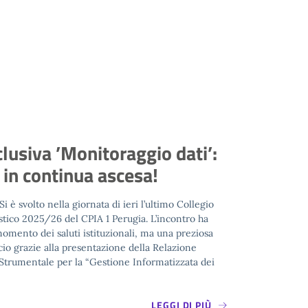
𝒆 𝒊𝙨𝒄𝙧𝒊𝙯𝒊𝙤𝒏𝙞 𝙥𝒆𝙧 𝙡’𝙖𝒏𝙣𝒐
𝟮𝟲/𝟮𝟬𝟮𝟳
igliorare le tue competenze o completare il tuo
 la tua occasione! Puoi farlo in un ambiente
nsato per gli adulti che vogliono crescere, imparare
ità. Ogni momento di questo percorso valorizza
ienza, la tua […]
LEGGI DI PIÙ