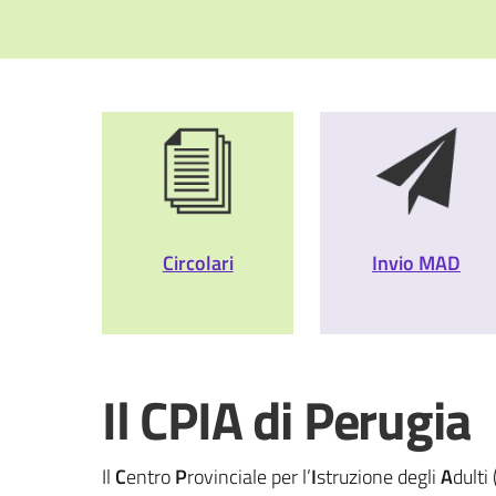
Circolari
Invio MAD
Il CPIA di Perugia
Il
C
entro
P
rovinciale
per l’
I
struzione degli
A
dulti 