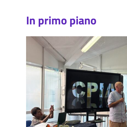
In primo piano
i’:
egio
 ha
iosa
 dei
PIÙ