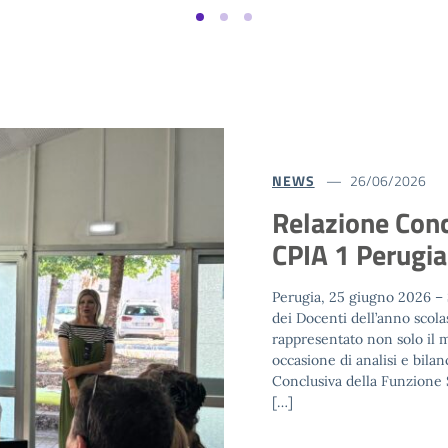
NEWS
20/04/2026
𝙎𝒐𝙣𝒐 𝒂𝙥𝒆𝙧𝒕𝙚 𝙡
𝒔𝙘𝒐𝙡𝒂𝙨𝒕𝙞𝒄𝙤 𝟮𝟬
Vuoi rimetterti in gioco, m
percorso di studi? Questa è
accogliente, inclusivo e pe
e costruire nuove opportun
ciò che già sei: la tua esper