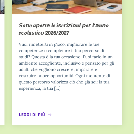
𝙎𝒐𝙣𝒐 𝒂𝙥𝒆𝙧𝒕𝙚 𝙡𝒆 𝒊𝙨𝒄𝙧𝒊𝙯𝒊𝙤𝒏𝙞 𝙥𝒆𝙧 𝙡’𝙖𝒏𝙣𝒐
𝒔𝙘𝒐𝙡𝒂𝙨𝒕𝙞𝒄𝙤 𝟮𝟬𝟮𝟲/𝟮𝟬𝟮𝟳
Vuoi rimetterti in gioco, migliorare le tue
competenze o completare il tuo percorso di
studi? Questa è la tua occasione! Puoi farlo in un
ambiente accogliente, inclusivo e pensato per gli
adulti che vogliono crescere, imparare e
costruire nuove opportunità. Ogni momento di
questo percorso valorizza ciò che già sei: la tua
esperienza, la tua […]
LEGGI DI PIÙ