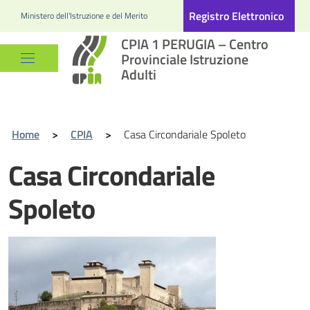
Registro Elettronico
Ministero dell'Istruzione e del Merito
CPIA 1 PERUGIA – Centro
Provinciale Istruzione
Adulti
Home
>
CPIA
>
Casa Circondariale Spoleto
Casa Circondariale
Spoleto