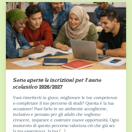
𝙎𝒐𝙣𝒐 𝒂𝙥𝒆𝙧𝒕𝙚 𝙡𝒆 𝒊𝙨𝒄𝙧𝒊𝙯𝒊𝙤𝒏𝙞 𝙥𝒆𝙧 𝙡’𝙖𝒏𝙣𝒐
𝒔𝙘𝒐𝙡𝒂𝙨𝒕𝙞𝒄𝙤 𝟮𝟬𝟮𝟲/𝟮𝟬𝟮𝟳
Vuoi rimetterti in gioco, migliorare le tue competenze
o completare il tuo percorso di studi? Questa è la tua
occasione! Puoi farlo in un ambiente accogliente,
inclusivo e pensato per gli adulti che vogliono
crescere, imparare e costruire nuove opportunità. Ogni
momento di questo percorso valorizza ciò che già sei:
la tua esperienza, la tua […]