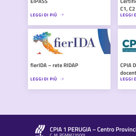
EIPASS
Certif
C1, C2
LEGGI DI PIÙ
LEGGI D
fierIDA – rete RIDAP
CPIA D
docent
LEGGI DI PIÙ
LEGGI D
CPIA 1 PERUGIA – Centro Provincia
C. M. PGMM23500L