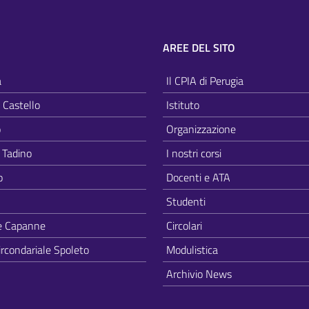
AREE DEL SITO
a
Il CPIA di Perugia
i Castello
Istituto
o
Organizzazione
 Tadino
I nostri corsi
o
Docenti e ATA
Studenti
e Capanne
Circolari
ircondariale Spoleto
Modulistica
Archivio News