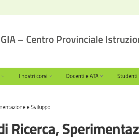
IA – Centro Provinciale Istruzio
e
I nostri corsi
Docenti e ATA
Studenti
imentazione e Sviluppo
di Ricerca, Sperimentaz