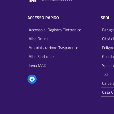
ACCESSO RAPIDO
SEDI
Accesso al Registro Elettronico
Perugi
Albo Online
Città d
Amministrazione Trasparente
Folign
Albo Sindacale
Gualdo
Invio MAD
Spolet
Facebook
Todi
Carcer
Casa C