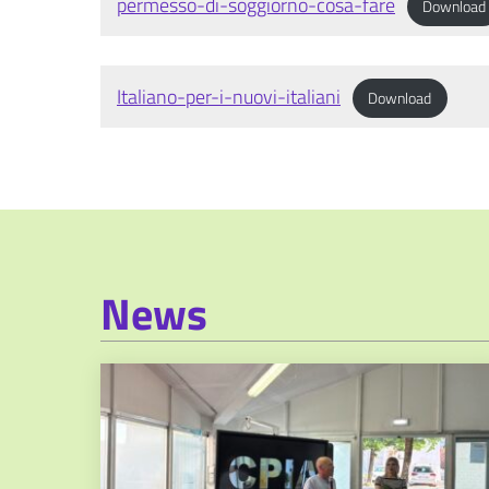
permesso-di-soggiorno-cosa-fare
Download
Italiano-per-i-nuovi-italiani
Download
News