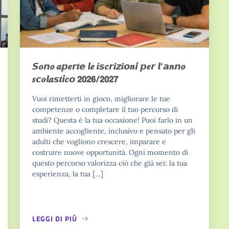
𝙎𝒐𝙣𝒐 𝒂𝙥𝒆𝙧𝒕𝙚 𝙡𝒆 𝒊𝙨𝒄𝙧𝒊𝙯𝒊𝙤𝒏𝙞 𝙥𝒆𝙧 𝙡’𝙖𝒏𝙣𝒐
𝒔𝙘𝒐𝙡𝒂𝙨𝒕𝙞𝒄𝙤 𝟮𝟬𝟮𝟲/𝟮𝟬𝟮𝟳
Vuoi rimetterti in gioco, migliorare le tue
competenze o completare il tuo percorso di
studi? Questa è la tua occasione! Puoi farlo in un
ambiente accogliente, inclusivo e pensato per gli
adulti che vogliono crescere, imparare e
costruire nuove opportunità. Ogni momento di
questo percorso valorizza ciò che già sei: la tua
esperienza, la tua […]
LEGGI DI PIÙ