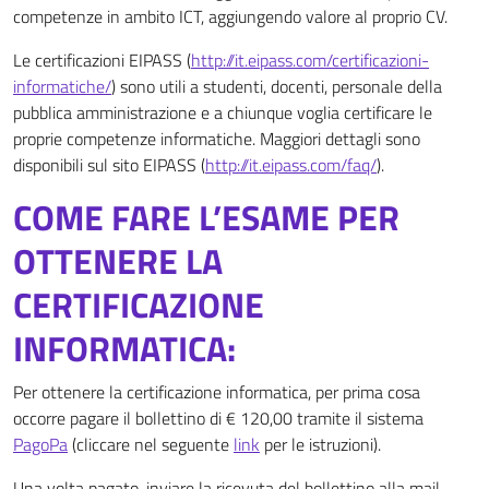
competenze in ambito ICT, aggiungendo valore al proprio CV.
Le certificazioni EIPASS (
http://it.eipass.com/certificazioni-
informatiche/
) sono utili a studenti, docenti, personale della
pubblica amministrazione e a chiunque voglia certificare le
proprie competenze informatiche. Maggiori dettagli sono
disponibili sul sito EIPASS (
http://it.eipass.com/faq/
).
COME FARE L’ESAME PER
OTTENERE LA
CERTIFICAZIONE
INFORMATICA:
Per ottenere la certificazione informatica, per prima cosa
occorre pagare il bollettino di € 120,00 tramite il sistema
PagoPa
(cliccare nel seguente
link
per le istruzioni).
Una volta pagato, inviare la ricevuta del bollettino alla mail