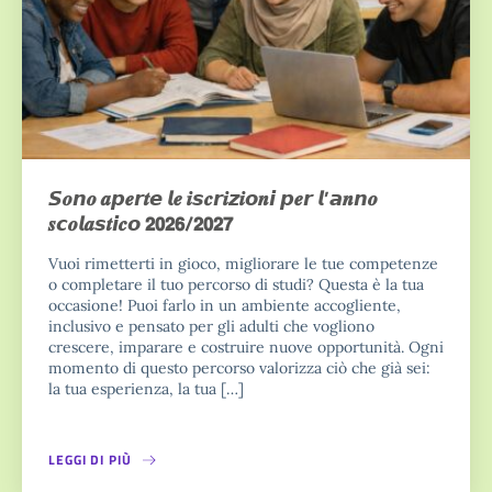
𝙎𝒐𝙣𝒐 𝒂𝙥𝒆𝙧𝒕𝙚 𝙡𝒆 𝒊𝙨𝒄𝙧𝒊𝙯𝒊𝙤𝒏𝙞 𝙥𝒆𝙧 𝙡’𝙖𝒏𝙣𝒐
𝒔𝙘𝒐𝙡𝒂𝙨𝒕𝙞𝒄𝙤 𝟮𝟬𝟮𝟲/𝟮𝟬𝟮𝟳
Vuoi rimetterti in gioco, migliorare le tue competenze
o completare il tuo percorso di studi? Questa è la tua
occasione! Puoi farlo in un ambiente accogliente,
inclusivo e pensato per gli adulti che vogliono
crescere, imparare e costruire nuove opportunità. Ogni
momento di questo percorso valorizza ciò che già sei:
la tua esperienza, la tua […]
LEGGI DI PIÙ