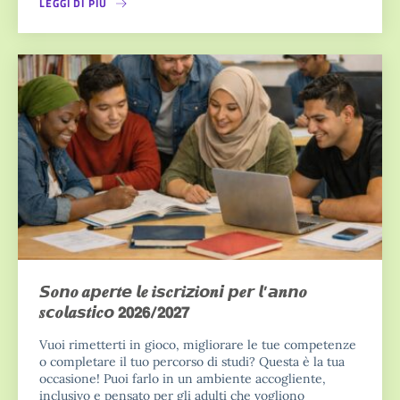
LEGGI DI PIÙ
𝙎𝒐𝙣𝒐 𝒂𝙥𝒆𝙧𝒕𝙚 𝙡𝒆 𝒊𝙨𝒄𝙧𝒊𝙯𝒊𝙤𝒏𝙞 𝙥𝒆𝙧 𝙡’𝙖𝒏𝙣𝒐
𝒔𝙘𝒐𝙡𝒂𝙨𝒕𝙞𝒄𝙤 𝟮𝟬𝟮𝟲/𝟮𝟬𝟮𝟳
Vuoi rimetterti in gioco, migliorare le tue competenze
o completare il tuo percorso di studi? Questa è la tua
occasione! Puoi farlo in un ambiente accogliente,
inclusivo e pensato per gli adulti che vogliono