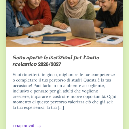
𝙎𝒐𝙣𝒐 𝒂𝙥𝒆𝙧𝒕𝙚 𝙡𝒆 𝒊𝙨𝒄𝙧𝒊𝙯𝒊𝙤𝒏𝙞 𝙥𝒆𝙧 𝙡’𝙖𝒏𝙣𝒐
𝒔𝙘𝒐𝙡𝒂𝙨𝒕𝙞𝒄𝙤 𝟮𝟬𝟮𝟲/𝟮𝟬𝟮𝟳
Vuoi rimetterti in gioco, migliorare le tue competenze
o completare il tuo percorso di studi? Questa è la tua
occasione! Puoi farlo in un ambiente accogliente,
inclusivo e pensato per gli adulti che vogliono
crescere, imparare e costruire nuove opportunità. Ogni
momento di questo percorso valorizza ciò che già sei:
la tua esperienza, la tua […]
LEGGI DI PIÙ