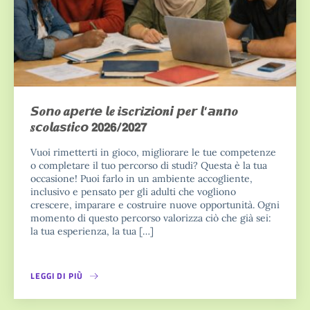
𝙎𝒐𝙣𝒐 𝒂𝙥𝒆𝙧𝒕𝙚 𝙡𝒆 𝒊𝙨𝒄𝙧𝒊𝙯𝒊𝙤𝒏𝙞 𝙥𝒆𝙧 𝙡’𝙖𝒏𝙣𝒐
𝒔𝙘𝒐𝙡𝒂𝙨𝒕𝙞𝒄𝙤 𝟮𝟬𝟮𝟲/𝟮𝟬𝟮𝟳
Vuoi rimetterti in gioco, migliorare le tue competenze
o completare il tuo percorso di studi? Questa è la tua
occasione! Puoi farlo in un ambiente accogliente,
inclusivo e pensato per gli adulti che vogliono
crescere, imparare e costruire nuove opportunità. Ogni
momento di questo percorso valorizza ciò che già sei:
la tua esperienza, la tua […]
LEGGI DI PIÙ