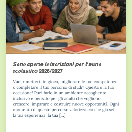
𝙎𝒐𝙣𝒐 𝒂𝙥𝒆𝙧𝒕𝙚 𝙡𝒆 𝒊𝙨𝒄𝙧𝒊𝙯𝒊𝙤𝒏𝙞 𝙥𝒆𝙧 𝙡’𝙖𝒏𝙣𝒐
𝒔𝙘𝒐𝙡𝒂𝙨𝒕𝙞𝒄𝙤 𝟮𝟬𝟮𝟲/𝟮𝟬𝟮𝟳
Vuoi rimetterti in gioco, migliorare le tue competenze
o completare il tuo percorso di studi? Questa è la tua
occasione! Puoi farlo in un ambiente accogliente,
inclusivo e pensato per gli adulti che vogliono
crescere, imparare e costruire nuove opportunità. Ogni
momento di questo percorso valorizza ciò che già sei:
la tua esperienza, la tua […]