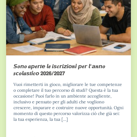
𝙎𝒐𝙣𝒐 𝒂𝙥𝒆𝙧𝒕𝙚 𝙡𝒆 𝒊𝙨𝒄𝙧𝒊𝙯𝒊𝙤𝒏𝙞 𝙥𝒆𝙧 𝙡’𝙖𝒏𝙣𝒐
𝒔𝙘𝒐𝙡𝒂𝙨𝒕𝙞𝒄𝙤 𝟮𝟬𝟮𝟲/𝟮𝟬𝟮𝟳
Vuoi rimetterti in gioco, migliorare le tue competenze
o completare il tuo percorso di studi? Questa è la tua
occasione! Puoi farlo in un ambiente accogliente,
inclusivo e pensato per gli adulti che vogliono
crescere, imparare e costruire nuove opportunità. Ogni
momento di questo percorso valorizza ciò che già sei:
la tua esperienza, la tua […]