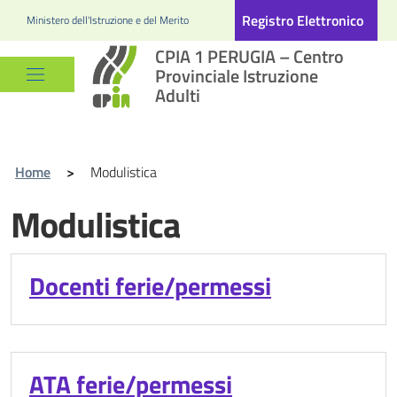
Registro Elettronico
Ministero dell'Istruzione e del Merito
CPIA 1 PERUGIA – Centro
Provinciale Istruzione
Adulti
Home
>
Modulistica
Modulistica
Docenti ferie/permessi
ATA ferie/permessi