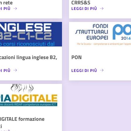
n rete
CRRS&S
I PIÙ
LEGGI DI PIÙ
icazioni lingua inglese B2,
PON
I PIÙ
LEGGI DI PIÙ
IGITALE formazione
i