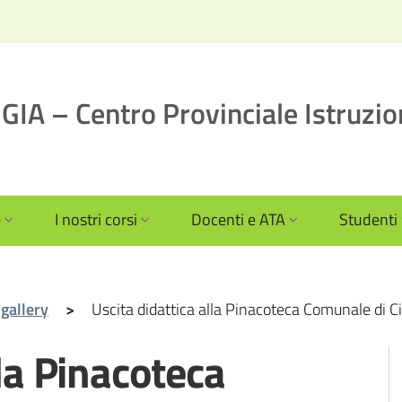
IA – Centro Provinciale Istruzio
e
I nostri corsi
Docenti e ATA
Studenti
ogallery
>
Uscita didattica alla Pinacoteca Comunale di Ci
lla Pinacoteca