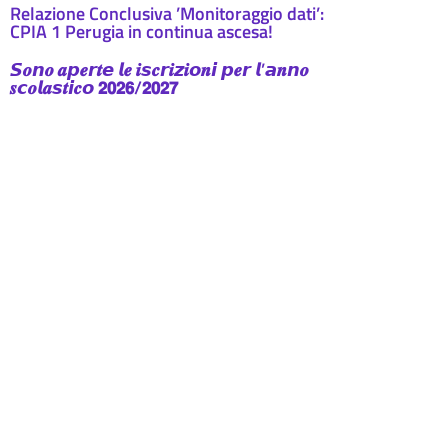
Relazione Conclusiva ’Monitoraggio dati’:
CPIA 1 Perugia in continua ascesa!
𝙎𝒐𝙣𝒐 𝒂𝙥𝒆𝙧𝒕𝙚 𝙡𝒆 𝒊𝙨𝒄𝙧𝒊𝙯𝒊𝙤𝒏𝙞 𝙥𝒆𝙧 𝙡’𝙖𝒏𝙣𝒐
𝒔𝙘𝒐𝙡𝒂𝙨𝒕𝙞𝒄𝙤 𝟮𝟬𝟮𝟲/𝟮𝟬𝟮𝟳