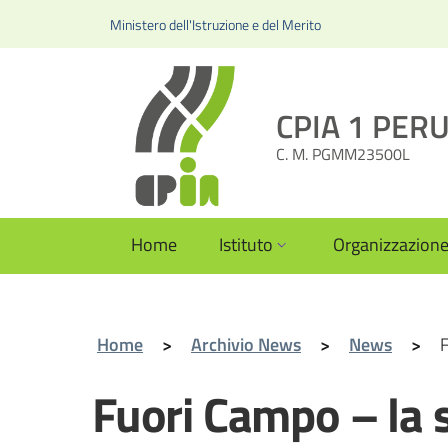
Ministero dell'Istruzione e del Merito
CPIA 1 PERUG
C. M. PGMM23500L
Home
Istituto
Organizzazion
Home
>
Archivio News
>
News
>
F
Fuori Campo – la s