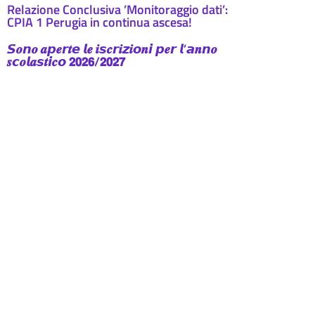
Relazione Conclusiva ’Monitoraggio dati’:
CPIA 1 Perugia in continua ascesa!
𝙎𝒐𝙣𝒐 𝒂𝙥𝒆𝙧𝒕𝙚 𝙡𝒆 𝒊𝙨𝒄𝙧𝒊𝙯𝒊𝙤𝒏𝙞 𝙥𝒆𝙧 𝙡’𝙖𝒏𝙣𝒐
𝒔𝙘𝒐𝙡𝒂𝙨𝒕𝙞𝒄𝙤 𝟮𝟬𝟮𝟲/𝟮𝟬𝟮𝟳