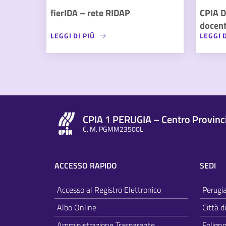
fierIDA – rete RIDAP
CPIA D
docent
LEGGI DI PIÙ
LEGGI D
CPIA 1 PERUGIA – Centro Provincia
C. M. PGMM23500L
ACCESSO RAPIDO
SEDI
Accesso al Registro Elettronico
Perugi
Albo Online
Città d
Amministrazione Trasparente
Folign