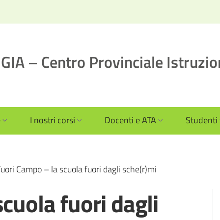
IA – Centro Provinciale Istruzio
e
I nostri corsi
Docenti e ATA
Studenti
uori Campo – la scuola fuori dagli sche(r)mi
cuola fuori dagli