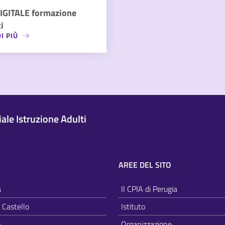
IGITALE formazione
i
I PIÙ
le Istruzione Adulti
AREE DEL SITO
a
Il CPIA di Perugia
i Castello
Istituto
o
Organizzazione