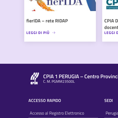
fierIDA – rete RIDAP
CPIA D
docent
LEGGI DI PIÙ
LEGGI D
CPIA 1 PERUGIA – Centro Provincia
C. M. PGMM23500L
ACCESSO RAPIDO
SEDI
Accesso al Registro Elettronico
Perugi