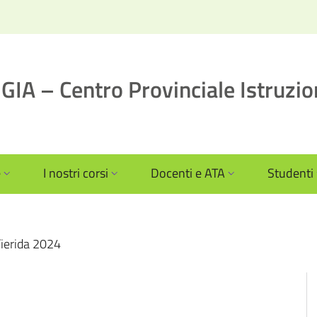
IA – Centro Provinciale Istruzio
e
I nostri corsi
Docenti e ATA
Studenti
ierida 2024