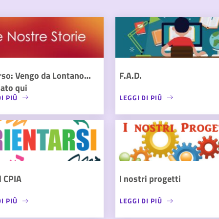
rso: Vengo da Lontano…
F.A.D.
ato qui
I PIÙ
LEGGI DI PIÙ
l CPIA
I nostri progetti
I PIÙ
LEGGI DI PIÙ