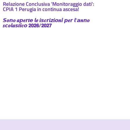
Relazione Conclusiva ’Monitoraggio dati’:
CPIA 1 Perugia in continua ascesa!
𝙎𝒐𝙣𝒐 𝒂𝙥𝒆𝙧𝒕𝙚 𝙡𝒆 𝒊𝙨𝒄𝙧𝒊𝙯𝒊𝙤𝒏𝙞 𝙥𝒆𝙧 𝙡’𝙖𝒏𝙣𝒐
𝒔𝙘𝒐𝙡𝒂𝙨𝒕𝙞𝒄𝙤 𝟮𝟬𝟮𝟲/𝟮𝟬𝟮𝟳