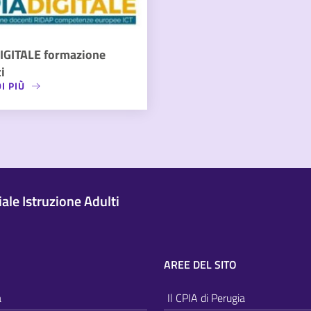
IGITALE formazione
i
I PIÙ
le Istruzione Adulti
AREE DEL SITO
a
Il CPIA di Perugia