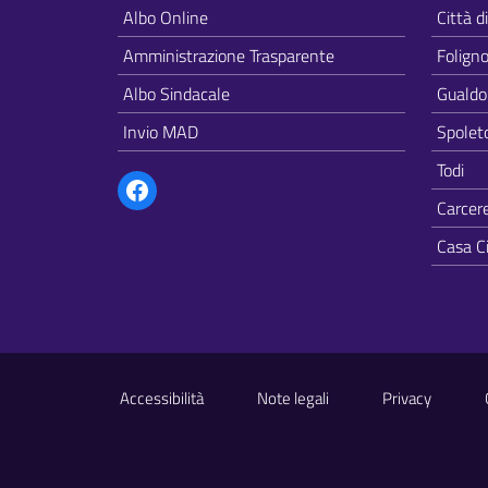
Albo Online
Città d
Amministrazione Trasparente
Folign
Albo Sindacale
Gualdo
Invio MAD
Spolet
Facebook
Todi
Carcer
Casa C
Sezione Link Utili
Accessibilità
Note legali
Privacy