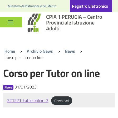
Registro Elettronico
Ministero dell'Istruzione e del Merito
CPIA 1 PERUGIA – Centro
Provinciale Istruzione
Adulti
Home
>
Archivio News
>
News
>
Corso per Tutor on line
Corso per Tutor on line
31/01/2023
News
221221-tutor-online-2
Download