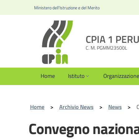
Ministero dell'Istruzione e del Merito
CPIA 1 PERUG
C. M. PGMM23500L
Home
Istituto
Organizzazion
Home
>
Archivio News
>
News
>
C
Convegno nazional