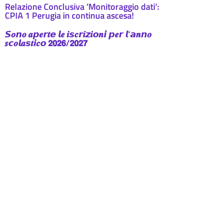
Relazione Conclusiva ’Monitoraggio dati’:
CPIA 1 Perugia in continua ascesa!
𝙎𝒐𝙣𝒐 𝒂𝙥𝒆𝙧𝒕𝙚 𝙡𝒆 𝒊𝙨𝒄𝙧𝒊𝙯𝒊𝙤𝒏𝙞 𝙥𝒆𝙧 𝙡’𝙖𝒏𝙣𝒐
𝒔𝙘𝒐𝙡𝒂𝙨𝒕𝙞𝒄𝙤 𝟮𝟬𝟮𝟲/𝟮𝟬𝟮𝟳