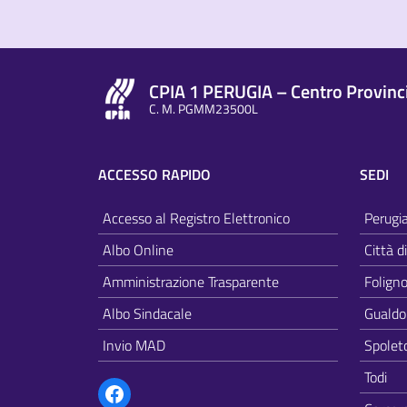
CPIA 1 PERUGIA – Centro Provincia
C. M. PGMM23500L
ACCESSO RAPIDO
SEDI
Accesso al Registro Elettronico
Perugi
Albo Online
Città d
Amministrazione Trasparente
Folign
Albo Sindacale
Gualdo
Invio MAD
Spolet
Facebook
Todi