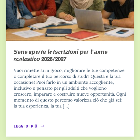
𝙎𝒐𝙣𝒐 𝒂𝙥𝒆𝙧𝒕𝙚 𝙡𝒆 𝒊𝙨𝒄𝙧𝒊𝙯𝒊𝙤𝒏𝙞 𝙥𝒆𝙧 𝙡’𝙖𝒏𝙣𝒐
𝒔𝙘𝒐𝙡𝒂𝙨𝒕𝙞𝒄𝙤 𝟮𝟬𝟮𝟲/𝟮𝟬𝟮𝟳
Vuoi rimetterti in gioco, migliorare le tue competenze
o completare il tuo percorso di studi? Questa è la tua
occasione! Puoi farlo in un ambiente accogliente,
inclusivo e pensato per gli adulti che vogliono
crescere, imparare e costruire nuove opportunità. Ogni
momento di questo percorso valorizza ciò che già sei:
la tua esperienza, la tua […]
LEGGI DI PIÙ