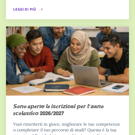
LEGGI DI PIÙ
𝙎𝒐𝙣𝒐 𝒂𝙥𝒆𝙧𝒕𝙚 𝙡𝒆 𝒊𝙨𝒄𝙧𝒊𝙯𝒊𝙤𝒏𝙞 𝙥𝒆𝙧 𝙡’𝙖𝒏𝙣𝒐
𝒔𝙘𝒐𝙡𝒂𝙨𝒕𝙞𝒄𝙤 𝟮𝟬𝟮𝟲/𝟮𝟬𝟮𝟳
Vuoi rimetterti in gioco, migliorare le tue competenze
o completare il tuo percorso di studi? Questa è la tua