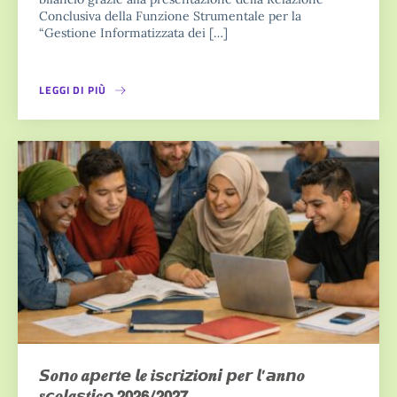
Conclusiva della Funzione Strumentale per la
“Gestione Informatizzata dei […]
LEGGI DI PIÙ
𝙎𝒐𝙣𝒐 𝒂𝙥𝒆𝙧𝒕𝙚 𝙡𝒆 𝒊𝙨𝒄𝙧𝒊𝙯𝒊𝙤𝒏𝙞 𝙥𝒆𝙧 𝙡’𝙖𝒏𝙣𝒐
𝒔𝙘𝒐𝙡𝒂𝙨𝒕𝙞𝒄𝙤 𝟮𝟬𝟮𝟲/𝟮𝟬𝟮𝟳